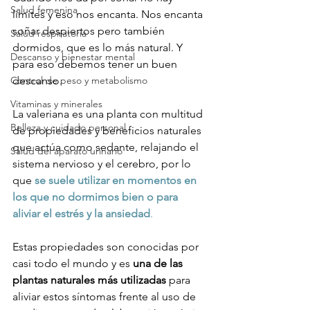
Salud femenina
límites y eso nos encanta. Nos encanta 
soñar despiertos pero también 
Salud respiratoria
dormidos, que es lo más natural. Y 
Descanso y bienestar mental
para eso debemos tener un buen 
Control de peso y metabolismo
descanso.

Vitaminas y minerales
La valeriana es una planta con multitud 
Belleza y cuidado personal
de propiedades y beneficios naturales 
que actúa como sedante, relajando el 
Salud del aparato urinario
sistema nervioso y el cerebro, por lo 
que
 se suele utilizar en momentos en 
los que no dormimos bien o para 
aliviar el estrés y la ansiedad
.
Estas propiedades son conocidas por 
casi todo el mundo y es 
una de las 
plantas naturales más utilizadas
 para 
aliviar estos síntomas frente al uso de 