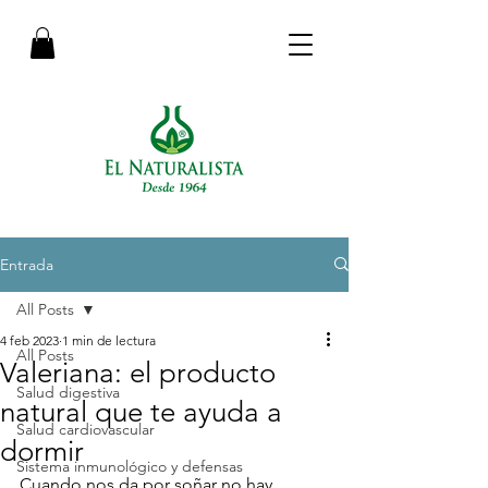
Entrada
All Posts
4 feb 2023
1 min de lectura
All Posts
Valeriana: el producto
Salud digestiva
natural que te ayuda a
Salud cardiovascular
dormir
Sistema inmunológico y defensas
Cuando nos da por soñar no hay 