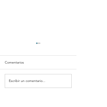
Comentarios
Escribir un comentario...
Complementos y
Regala abrazos, 
suplementos vitamínicos
muchos benefici