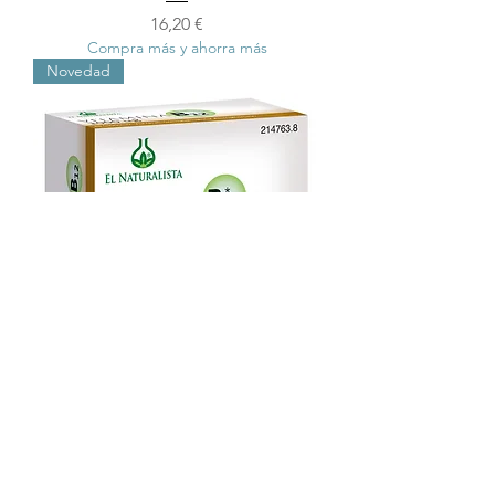
Precio
16,20 €
Compra más y ahorra más
Novedad
Vitamina B12
Precio
19,44 €
Compra más y ahorra más