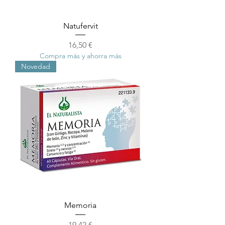
Natufervit
Precio
16,50 €
Compra más y ahorra más
Novedad
Memoria
Precio
19,42 €