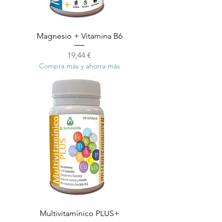
Magnesio + Vitamina B6
Precio
19,44 €
Compra más y ahorra más
Multivitamínico PLUS+