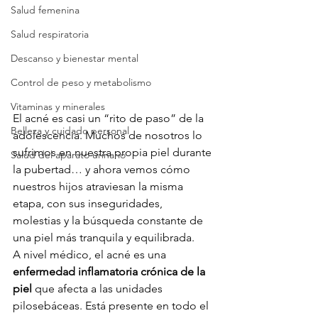
Salud femenina
Salud respiratoria
Descanso y bienestar mental
Control de peso y metabolismo
Vitaminas y minerales
El acné es casi un “rito de paso” de la 
Belleza y cuidado personal
adolescencia. Muchos de nosotros lo 
sufrimos en nuestra propia piel durante 
Salud del aparato urinario
la pubertad… y ahora vemos cómo 
nuestros hijos atraviesan la misma 
etapa, con sus inseguridades, 
molestias y la búsqueda constante de 
una piel más tranquila y equilibrada.
A nivel médico, el acné es una 
enfermedad inflamatoria crónica de la 
piel
 que afecta a las unidades 
pilosebáceas. Está presente en todo el 