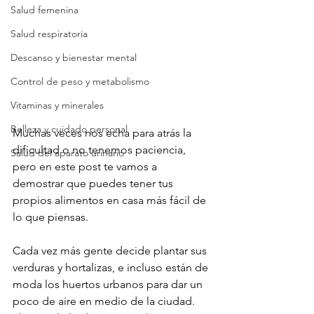
Salud femenina
Salud respiratoria
Descanso y bienestar mental
Control de peso y metabolismo
Vitaminas y minerales
Belleza y cuidado personal
Muchas veces nos echa para atrás la 
dificultad o no tenemos paciencia, 
Salud del aparato urinario
pero en este post te vamos a 
demostrar que puedes tener tus 
propios alimentos en casa más fácil de 
lo que piensas.

Cada vez más gente decide plantar sus 
verduras y hortalizas, e incluso están de 
moda los huertos urbanos para dar un 
poco de aire en medio de la ciudad.
