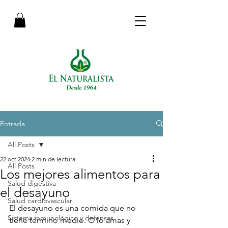
Entrada
All Posts
22 oct 2024
2 min de lectura
All Posts
Los mejores alimentos para
Salud digestiva
el desayuno
Salud cardiovascular
El desayuno es una comida que no 
Sistema inmunológico y defensas
tiene término medio. O lo amas y 