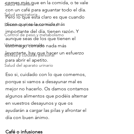
comes más que en la comida, o te vale 
Salud femenina
con un café para aguantar todo el día.

Salud respiratoria
Pero lo que está claro es que cuando 
dicen que es la comida más 
Descanso y bienestar mental
importante del día, tienen razón. Y 
Control de peso y metabolismo
aunque seas de los que tienen el 
Vitaminas y minerales
estómago cerrado nada más 
levantarte, hay que hacer un esfuerzo 
Belleza y cuidado personal
para abrir el apetito.

Salud del aparato urinario
Eso si, cuidado con lo que comemos, 
porque si vamos a desayunar mal es 
mejor no hacerlo. Os damos contamos 
algunos alimentos que podéis alternar 
en vuestros desayunos y que os 
ayudarán a cargar las pilas y afrontar el 
día con buen ánimo.

Café o infusiones