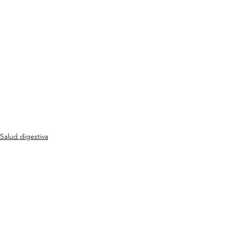
Salud digestiva
Ver todo
Entradas recientes