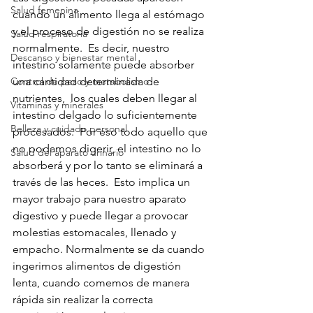
Salud femenina
cuando un alimento llega al estómago 
y el proceso de digestión no se realiza 
Salud respiratoria
normalmente.  Es decir, nuestro 
Descanso y bienestar mental
intestino solamente puede absorber 
Control de peso y metabolismo
una cantidad determinada de 
nutrientes,  los cuales deben llegar al 
Vitaminas y minerales
intestino delgado lo suficientemente 
Belleza y cuidado personal
procesados.  Por eso todo aquello que 
no podamos digerir, el intestino no lo 
Salud del aparato urinario
absorberá y por lo tanto se eliminará a 
través de las heces.  Esto implica un 
mayor trabajo para nuestro aparato 
digestivo y puede llegar a provocar 
molestias estomacales, llenado y 
empacho. Normalmente se da cuando 
ingerimos alimentos de digestión 
lenta, cuando comemos de manera 
rápida sin realizar la correcta 