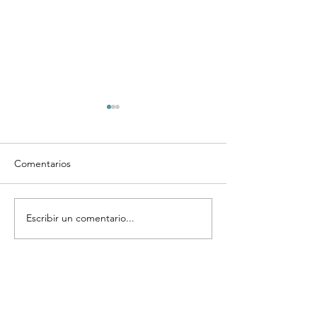
Comentarios
Escribir un comentario...
Complementos y
Regala abrazos, 
suplementos vitamínicos
muchos benefici