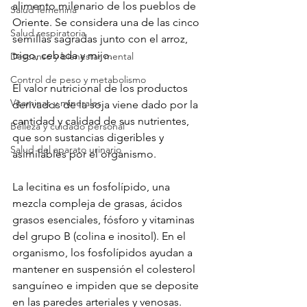
alimento milenario de los pueblos de 
Salud femenina
Oriente. Se considera una de las cinco 
Salud respiratoria
semillas sagradas junto con el arroz, 
trigo, cebada y mijo.

Descanso y bienestar mental
Control de peso y metabolismo
El valor nutricional de los productos 
Vitaminas y minerales
derivados de la soja viene dado por la 
cantidad y calidad de sus nutrientes, 
Belleza y cuidado personal
que son sustancias digeribles y 
Salud del aparato urinario
asimilables por el organismo.

La lecitina es un fosfolípido, una 
mezcla compleja de grasas, ácidos 
grasos esenciales, fósforo y vitaminas 
del grupo B (colina e inositol). En el 
organismo, los fosfolípidos ayudan a 
mantener en suspensión el colesterol 
sanguíneo e impiden que se deposite 
en las paredes arteriales y venosas.
