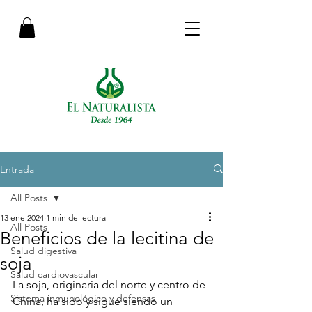
Entrada
All Posts
13 ene 2024
1 min de lectura
All Posts
Beneficios de la lecitina de
Salud digestiva
soja
Salud cardiovascular
La soja, originaria del norte y centro de 
Sistema inmunológico y defensas
China, ha sido y sigue siendo un 