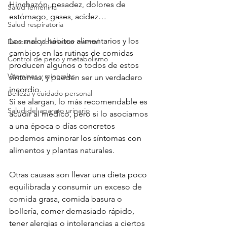
Hinchazón, pesadez, dolores de 
Salud femenina
estómago, gases, acidez…

Salud respiratoria
Los malos hábitos alimentarios y los 
Descanso y bienestar mental
cambios en las rutinas de comidas 
Control de peso y metabolismo
producen algunos o todos de estos 
Vitaminas y minerales
síntomas, y pueden ser un verdadero 
incordio.

Belleza y cuidado personal
Si se alargan, lo más recomendable es 
Salud del aparato urinario
acudir al médico, pero si lo asociamos 
a una época o días concretos 
podemos aminorar los síntomas con 
alimentos y plantas naturales.

Otras causas son llevar una dieta poco 
equilibrada y consumir un exceso de 
comida grasa, comida basura o 
bollería, comer demasiado rápido, 
tener alergias o intolerancias a ciertos 