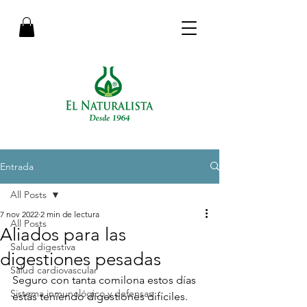
Entrada
All Posts
7 nov 2022
2 min de lectura
All Posts
Aliados para las
Salud digestiva
digestiones pesadas
Salud cardiovascular
Seguro con tanta comilona estos días 
Sistema inmunológico y defensas
estás teniendo digestiones difíciles. 