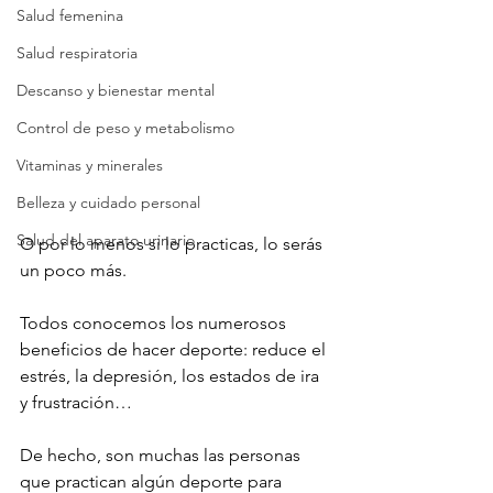
Salud femenina
Salud respiratoria
Descanso y bienestar mental
Control de peso y metabolismo
Vitaminas y minerales
Belleza y cuidado personal
Salud del aparato urinario
O por lo menos si lo practicas, lo serás 
un poco más.

Todos conocemos los numerosos 
beneficios de hacer deporte: reduce el 
estrés, la depresión, los estados de ira 
y frustración…

De hecho, son muchas las personas 
que practican algún deporte para 