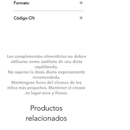
Formato
Hervir 5 minutos, infundir durante 20.
Beber 3-4 veces al día. Uso externo:
55 g. trociscos
Decocción: 20g/l, hervir 30 minutos.
Código CN
162297.6
Los complementos alimenticios no deben
utilizarse como sustituto de una dieta
equilibrada.
No superar la dosis diaria expresamente
recomendada.
Manténgase fuera del alcance de los
niños más pequeños. Mantener el envase
en lugar seco y fresco.
Productos
relacionados