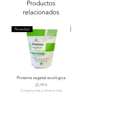
Productos
relacionados
Novedad
Novedad
Proteína vegetal ecológica
Copia de Jabón Artes
Precio
25,99 €
Compra más y ahorra más
Compra más y ahorra