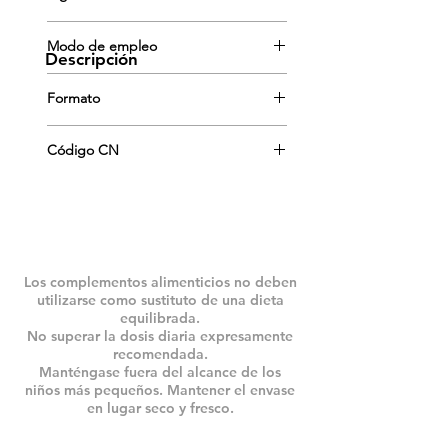
Extracto seco de Alcachofera.
Modo de empleo
Descripción
Adultos: Tomar 3 cápsulas al día
Formato
repartidas con las principales
comidas.
60 Caps
Código CN
192719.4
Los complementos alimenticios no deben
utilizarse como sustituto de una dieta
equilibrada.
No superar la dosis diaria expresamente
recomendada.
Manténgase fuera del alcance de los
niños más pequeños. Mantener el envase
en lugar seco y fresco.