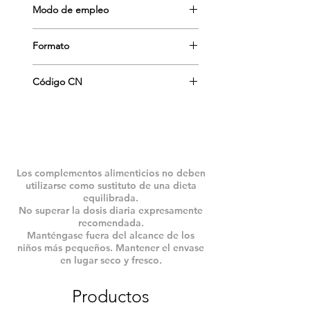
Modo de empleo
Uso interno. Decocción: 1,2 g por
Formato
taza. Dos o tres tazas al dia.
30 g. trociscos
Código CN
157990.4
Los complementos alimenticios no deben
utilizarse como sustituto de una dieta
equilibrada.
No superar la dosis diaria expresamente
recomendada.
Manténgase fuera del alcance de los
niños más pequeños. Mantener el envase
en lugar seco y fresco.
Productos