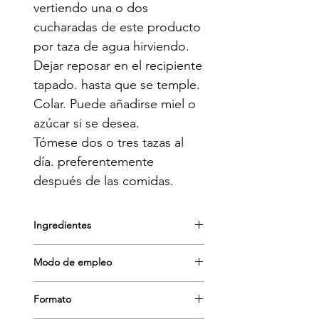
vertiendo una o dos 
cucharadas de este producto 
por taza de agua hirviendo. 
Dejar reposar en el recipiente 
tapado. hasta que se temple. 
Colar. Puede añadirse miel o 
azúcar si se desea.

Tómese dos o tres tazas al 
día. preferentemente 
después de las comidas.
Ingredientes
Modo de empleo
Hervir una o dos cucharadas en una
Formato
taza de agua durante 3-4 minutos,
dejar reposar y colar. Tomar de 2 a 3