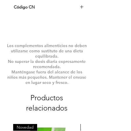
100 g. trociscos
tazas al día.
Código CN
290494.1
Los complementos alimenticios no deben
utilizarse como sustituto de una dieta
equilibrada.
No superar la dosis diaria expresamente
recomendada.
Manténgase fuera del alcance de los
niños más pequeños. Mantener el envase
en lugar seco y fresco.
Productos
relacionados
Novedad
Novedad