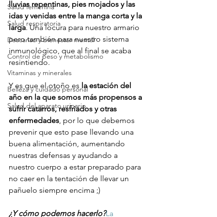
lluvias repentinas, pies mojados y las 
Salud femenina
idas y venidas entre la manga corta y la 
Salud respiratoria
larga
. Una locura para nuestro armario 
pero también para nuestro sistema 
Descanso y bienestar mental
inmunológico, que al final se acaba 
Control de peso y metabolismo
resintiendo.

Vitaminas y minerales
Y es que el otoño es 
la estación del 
Belleza y cuidado personal
año en la que somos más propensos a 
Salud del aparato urinario
sufrir catarros, resfriados y otras 
enfermedades
, por lo que debemos 
prevenir que esto pase llevando una 
buena alimentación, aumentando 
nuestras defensas y ayudando a 
nuestro cuerpo a estar preparado para 
no caer en la tentación de llevar un 
pañuelo siempre encima ;)

¿Y cómo podemos hacerlo?
La 