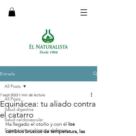
Entrada
All Posts
7 sept 2023
1 min de lectura
All Posts
Equinácea: tu aliado contra
Salud digestiva
el catarro
Salud cardiovascular
Ha llegado el otoño y con él 
los 
Sistema inmunológico y defensas
cambios bruscos de temperatura, las 