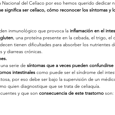
a Nacional del Celíaco por eso hemos querido dedicar n
ud del aparato urinario
ue significa ser celíaco, cómo reconocer los síntomas y l
rden inmunológico que provoca la
 inflamación en el inte
gluten
, una proteína presente en la cebada, el trigo, el 
decen tienen dificultades para absorber los nutrientes d
s y diarreas crónicas. 
es. 
 una serie de 
síntomas que a veces pueden confundirse 
ornos intestinales
 como puede ser el síndrome del intest
lactosa, por eso debe ser bajo la supervisión de un médico
mo quien diagnostique que se trata de celiaquía. 
ecuentes y que son 
consecuencia de este trastorno
 son: 