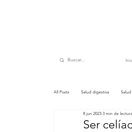
Ini
All Posts
Salud digestiva
Salud
8 jun 2023
3 min de lectur
Salud respiratoria
Descanso y 
Ser celía