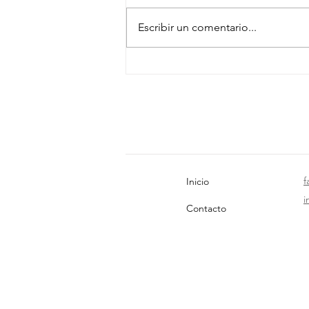
Escribir un comentario...
El corte de digestión y otros
mitos del verano
f
Inicio
i
Contacto