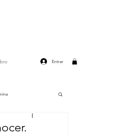
Entrar
ibro
nina
y minerales
ocer.