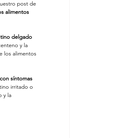
uestro post de 
os alimentos 
stino delgado 
centeno y la 
e los alimentos 
con síntomas 
ino irritado o 
 y la 