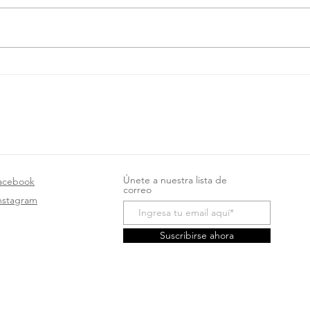
Complementos y
Rega
suplementos vitamínicos
much
Únete a nuestra lista de
acebook
correo
nstagram
Suscribirse ahora