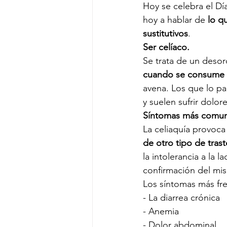
Hoy se celebra el Dí
Belleza y cuidado personal
Sal
hoy a hablar de 
lo q
sustitutivos
. 
Ser celíaco. 
Se trata de un deso
cuando se consume 
avena. Los que lo pa
y suelen sufrir dolore
Síntomas más comun
La celiaquía provoca
de otro tipo de trast
la intolerancia a la 
confirmación del mis
Los síntomas más fr
- La diarrea crónica
- Anemia
- Dolor abdominal 