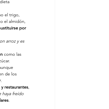
dieta 
 el trigo, 
o el almidón, 
stituirse por 
n arroz y es 
en
 como las 
zúcar.
aunque 
n de los 
r
. 
 y restaurantes
, 
 haya freído 
lares
.