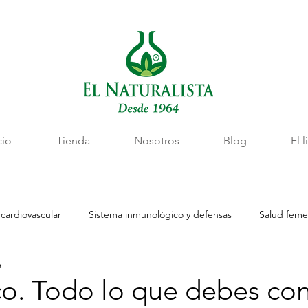
cio
Tienda
Nosotros
Blog
El l
 cardiovascular
Sistema inmunológico y defensas
Salud feme
a
bienestar mental
Control de peso y metabolismo
Vitaminas 
co. Todo lo que debes con