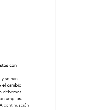
stos con 
 y se han 
e 
el cambio 
so debemos 
son amplios. 
 A continuación 