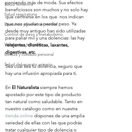
poniendo más de moda. Sus efectos 
Salud femenina
beneficiosos son muchos y no solo hay 
Salud respiratoria
que centrarse en los que  nos indican 
que nos ayudan a perder peso. Ya 
Descanso y bienestar mental
desde muy antiguo han sido utilizadas 
Control de peso y metabolismo
para paliar mil y una dolencias: las hay 
Vitaminas y minerales
relajantes, diuréticas, laxantes, 
digestivas, etc
.

Belleza y cuidado personal
Salud del aparato urinario
Sea cual sea tu dolencia, seguro que 
hay una infusión apropiada para ti.

En 
El Naturalista
 siempre hemos 
apostado por este tipo de producto 
tan natural como saludable. Tanto en 
nuestro catálogo como en nuestra
tienda online
 dispones de una amplia 
variedad de ellas con las que podrás 
tratar cualquier tipo de dolencia o 