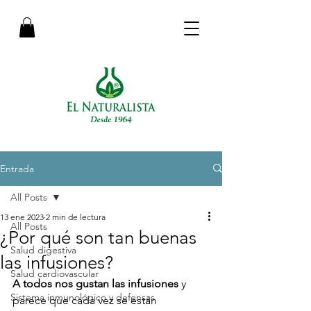
Entrada
All Posts
13 ene 2023
2 min de lectura
All Posts
¿Por qué son tan buenas
Salud digestiva
las infusiones?
Salud cardiovascular
A todos nos gustan las infusiones
 y 
Sistema inmunológico y defensas
parece que cada vez se están 