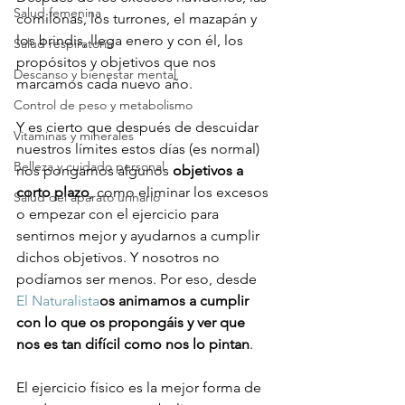
Salud femenina
comilonas, los turrones, el mazapán y 
los brindis, llega enero y con él, los 
Salud respiratoria
propósitos y objetivos que nos 
Descanso y bienestar mental
marcamos cada nuevo año.

Control de peso y metabolismo
Y es cierto que después de descuidar 
Vitaminas y minerales
nuestros límites estos días (es normal) 
Belleza y cuidado personal
nos pongamos algunos 
objetivos a 
corto plazo
, como eliminar los excesos 
Salud del aparato urinario
o empezar con el ejercicio para 
sentirnos mejor y ayudarnos a cumplir 
dichos objetivos. Y nosotros no 
podíamos ser menos. Por eso, desde 
El Naturalista
os animamos a cumplir 
con lo que os propongáis y ver que 
nos es tan difícil como nos lo pintan
.

El ejercicio físico es la mejor forma de 