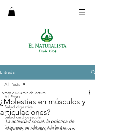
Entrada
All Posts
16 may 2022
3 min de lectura
All Posts
¿Molestias en músculos y
Salud digestiva
articulaciones?
Salud cardiovascular
La actividad social, la práctica de 
Sistema inmunológico y defensas
deporte, el trabajo, los esfuerzos 