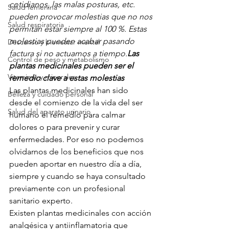
cotidianos, las malas posturas, etc. 
Salud femenina
pueden provocar molestias que no nos 
Salud respiratoria
permitan estar siempre al 100 %. Estas 
molestias pueden acabar pasando 
Descanso y bienestar mental
factura si no actuamos a tiempo.
Las 
Control de peso y metabolismo
plantas medicinales pueden ser el 
Vitaminas y minerales
remedio clave a estas molestias 
Las plantas medicinales han sido 
Belleza y cuidado personal
desde el comienzo de la vida del ser 
Salud del aparato urinario
humano el remedio para calmar 
dolores o para prevenir y curar 
enfermedades. Por eso no podemos 
olvidarnos de los beneficios que nos 
pueden aportar en nuestro día a día, 
siempre y cuando se haya consultado 
previamente con un profesional 
sanitario experto. 
Existen plantas medicinales con acción 
analgésica y antiinflamatoria que 