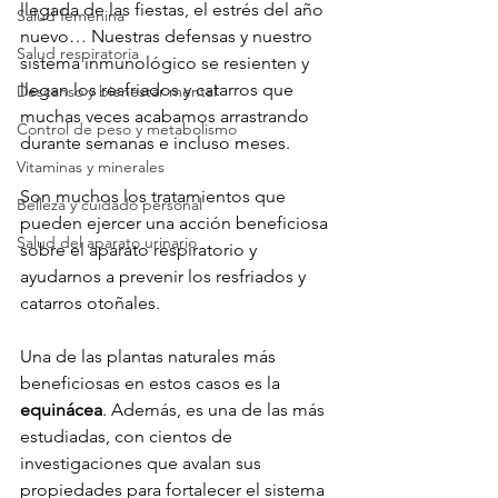
llegada de las fiestas, el estrés del año 
Salud femenina
nuevo… Nuestras defensas y nuestro 
Salud respiratoria
sistema inmunológico se resienten y 
llegan los resfriados y catarros que 
Descanso y bienestar mental
muchas veces acabamos arrastrando 
Control de peso y metabolismo
durante semanas e incluso meses.

Vitaminas y minerales
Son muchos los tratamientos que 
Belleza y cuidado personal
pueden ejercer una acción beneficiosa 
Salud del aparato urinario
sobre el aparato respiratorio y 
ayudarnos a prevenir los resfriados y 
catarros otoñales.

Una de las plantas naturales más 
beneficiosas en estos casos es la 
equinácea
. Además, es una de las más 
estudiadas, con cientos de 
investigaciones que avalan sus 
propiedades para fortalecer el sistema 