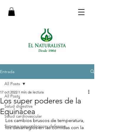
Entrada
All Posts
17 oct 2022
1 min de lectura
All Posts
Los súper poderes de la
Salud digestiva
Equinácea
Salud cardiovascular
Los cambios bruscos de temperatura, 
Sistema inmunológico y defensas
los desarreglos en las comidas con la 