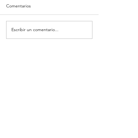
Comentarios
Escribir un comentario...
Complementos y
Regala abrazos, 
suplementos vitamínicos
muchos benefici