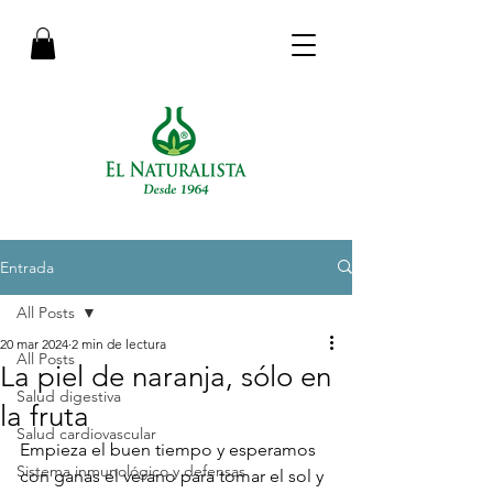
Entrada
All Posts
20 mar 2024
2 min de lectura
All Posts
La piel de naranja, sólo en
Salud digestiva
la fruta
Salud cardiovascular
Empieza el buen tiempo y esperamos 
Sistema inmunológico y defensas
con ganas el verano para tomar el sol y 