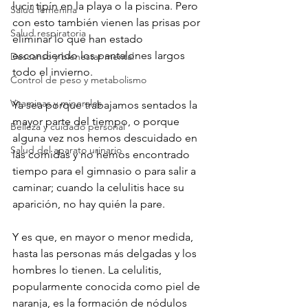
lucir tipín en la playa o la piscina. Pero 
Salud femenina
con esto también vienen las prisas por 
Salud respiratoria
eliminar lo que han estado 
escondiendo los pantalones largos 
Descanso y bienestar mental
todo el invierno.

Control de peso y metabolismo
Vitaminas y minerales
Ya sea porque trabajamos sentados la 
mayor parte del tiempo, o porque 
Belleza y cuidado personal
alguna vez nos hemos descuidado en 
Salud del aparato urinario
las comidas y no hemos encontrado 
tiempo para el gimnasio o para salir a 
caminar; cuando la celulitis hace su 
aparición, no hay quién la pare.

Y es que, en mayor o menor medida, 
hasta las personas más delgadas y los 
hombres lo tienen. La celulitis, 
popularmente conocida como piel de 
naranja, es la formación de nódulos 