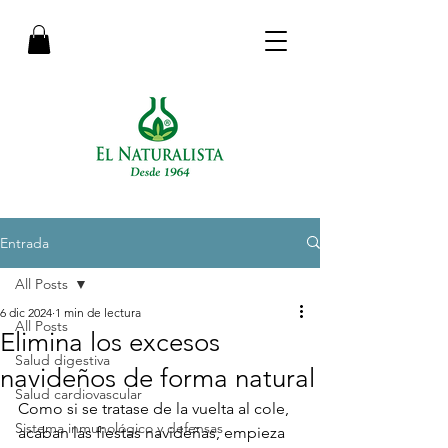
Entrada
All Posts
6 dic 2024
1 min de lectura
All Posts
Elimina los excesos
Salud digestiva
navideños de forma natural
Salud cardiovascular
Como si se tratase de la vuelta al cole, 
Sistema inmunológico y defensas
acaban las fiestas navideñas, empieza 