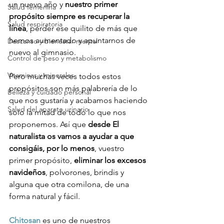
un nuevo año y 
nuestro primer 
Salud femenina
propósito siempre es recuperar la 
Salud respiratoria
línea
, perder ese quilito de más que 
hemos aumentado y apuntarnos de 
Descanso y bienestar mental
nuevo al gimnasio.

Control de peso y metabolismo
Vitaminas y minerales
Pero muchas veces todos estos 
propósitos son más palabrería de lo 
Belleza y cuidado personal
que nos gustaría y acabamos haciendo 
Salud del aparato urinario
solo la mitad de todo lo que nos 
proponemos. Así que 
desde El 
naturalista os vamos a ayudar a que 
consigáis, por lo menos
, vuestro 
primer propósito, 
eliminar los excesos 
navideños
, polvorones, brindis y 
alguna que otra comilona, de una 
forma natural y fácil.

Chitosan
 es uno de nuestros 