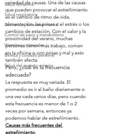
variedad de causas. Una de las causas 
Salud femenina
que pueden provocar el estreñimiento 
Salud respiratoria
es el cambio de ritmo de vida, 
alimentación, las prisas o el estrés o los 
Descanso y bienestar mental
cambios de estación. Con el calor y la 
Control de peso y metabolismo
proximidad del verano, muchas 
Vitaminas y minerales
personas tienen más trabajo, comen 
en la oficina o con prisas y mal y esto 
Belleza y cuidado personal
también afecta.
Salud del aparato urinario
Pero, ¿cuál es la frecuencia 
adecuada?
La respuesta es muy variada. El 
promedio es ir al baño diariamente o 
una vez cada varios días, pero cuando 
esta frecuencia es menor de 1 o 2 
veces por semana, entonces ya 
podemos hablar de estreñimiento.
Causas más frecuentes del 
estreñimiento
: