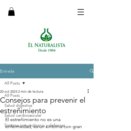
Entrada
All Posts
20 oct 2023
2 min de lectura
All Posts
Consejos para prevenir el
Salud digestiva
estreñimiento
Salud cardiovascular
El estreñimiento no es una 
Sistema inmunológico y defensas
enfermedad, es un síntoma con gran 